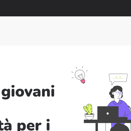
 giovani
tà per i