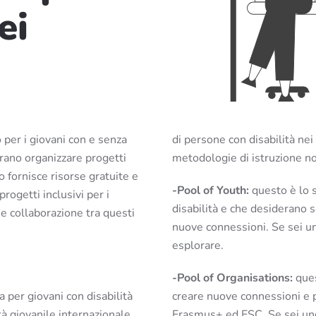
ei
 per i giovani con e senza
di persone con disabilità nei
erano organizzare progetti
metodologie di istruzione no
 fornisce risorse gratuite e
-Pool of Youth:
questo è lo s
ogetti inclusivi per i
disabilità e che desiderano 
e collaborazione tra questi
nuove connessioni. Se sei uno
esplorare.
-Pool of Organisations:
ques
 per giovani con disabilità
creare nuove connessioni e p
tà giovanile internazionale
Erasmus+ ed ESC. Se sei uno 