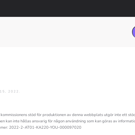
15, 2022
.
kommissionens stöd för produktionen av denna webbplats utgör inte ett stöd f
n kan inte hållas ansvarig för någon användning som kan göras av informatio
mmer: 2022-2-AT01-KA220-YOU-000097020