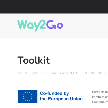
Toolkit
SKRIVET AV
FIRST NAME LAST NAME
DEN
NOVEMBER 
Europeiska 
kommissione
Projektnu