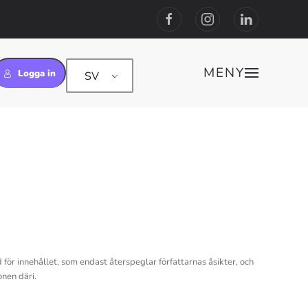
MENY
Logga in
SV
ör innehållet, som endast återspeglar författarnas åsikter, och
nen däri.