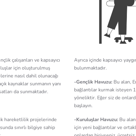
çlik çalışanları ve kapsayıcı
Ayrıca içinde kapsayıcı yaygı
uşlar için oluşturulmuş
bulunmaktadır.
elerine nasıl dahil olunacağı
-Gençlik Havuzu:
Bu alan, E
açık kaynaklar sunmanın yanı
bağlantılar kurmak isteyen 1
rsatları da sunmaktadır.
yöneliktir. Eğer siz de onlar
başlayın.
k hareketlilik projelerinde
-Kuruluşlar Havuzu:
Bu alan
unda sınırlı bilgiye sahip
için yeni bağlantılar ve ortak
.
onlardan biriyseniz, ücretsiz