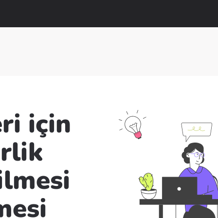
i için
rlik
tilmesi
mesi