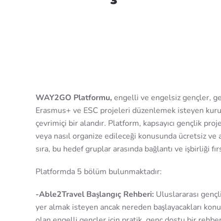
WAY2GO Platformu,
engelli ve engelsiz gençler, gen
Erasmus+ ve ESC projeleri düzenlemek isteyen kurul
çevrimiçi bir alandır. Platform, kapsayıcı gençlik proj
veya nasıl organize edileceği konusunda ücretsiz ve 
sıra, bu hedef gruplar arasında bağlantı ve işbirliği fı
Platformda 5 bölüm bulunmaktadır:
-Able2Travel Başlangıç Rehberi:
Uluslararası gençli
yer almak isteyen ancak nereden başlayacakları konus
olan engelli gençler için pratik, genç dostu bir rehber