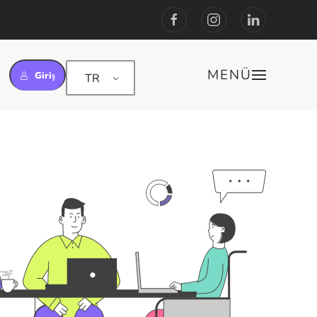
MENÜ
Giriş
TR